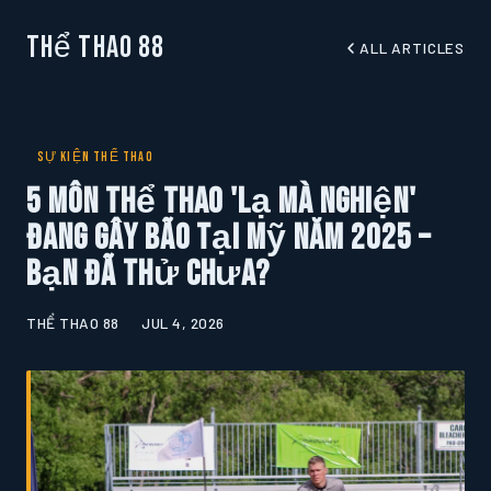
Thể Thao 88
ALL ARTICLES
SỰ KIỆN THỂ THAO
5 Môn Thể Thao 'Lạ Mà Nghiện'
Đang Gây Bão Tại Mỹ Năm 2025 –
Bạn Đã Thử Chưa?
THỂ THAO 88
JUL 4, 2026