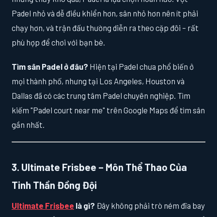
Padel nhỏ và dễ điều khiển hơn, sân nhỏ hơn nên ít phải
chạy hơn, và trận đấu thường diễn ra theo cặp đôi – rất
phù hợp để chơi với bạn bè.
Tìm sân Padel ở đâu?
Hiện tại Padel chưa phổ biến ở
mọi thành phố, nhưng tại Los Angeles, Houston và
Dallas đã có các trung tâm Padel chuyên nghiệp. Tìm
kiếm "Padel court near me" trên Google Maps để tìm sân
gần nhất.
3. Ultimate Frisbee – Môn Thể Thao Của
Tinh Thần Đồng Đội
Ultimate Frisbee
là gì?
Đây không phải trò ném đĩa bay