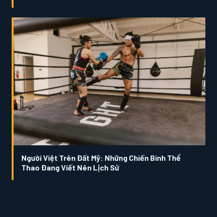
Người Việt Trên Đất Mỹ: Những Chiến Binh Thể
Thao Đang Viết Nên Lịch Sử