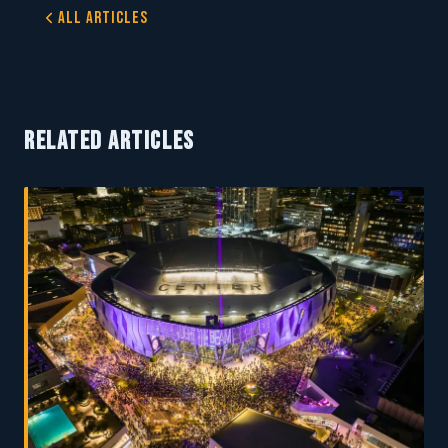
All Articles
RELATED ARTICLES