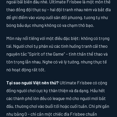
ngoài bãi biển đâu nhé. Ultimate Frisbee là một môn thể
thao đồng đội thực sự – hai đội tranh nhau ném và bắt đĩa
để ghi điểm vào vùng cuối sân đối phương, tương tự như
bóng bầu dục nhưng không có va chạm thô bạo.
Môn này nổi tiếng với một điều đặc biệt: không có trọng
tài. Người chơi tự phân xử các tình huống tranh cãi theo
nguyên tắc "Spirit of the Game" – tinh thần thể thao và
tôn trọng lẫn nhau. Nghe có vẻ lý tưởng, nhưng thực tế
nó hoạt động rất tốt.
Tại sao người Việt nên thử?
Ultimate Frisbee có cộng
đồng người chơi cực kỳ thân thiện và đa dạng. Hầu hết
các thành phố lớn đều có league mở cho người mới bắt
đầu, thường chơi vào buổi tối hoặc cuối tuần. Chi phí gần
như bằng 0 – chỉ cần một chiếc đĩa Frisbee chuẩn