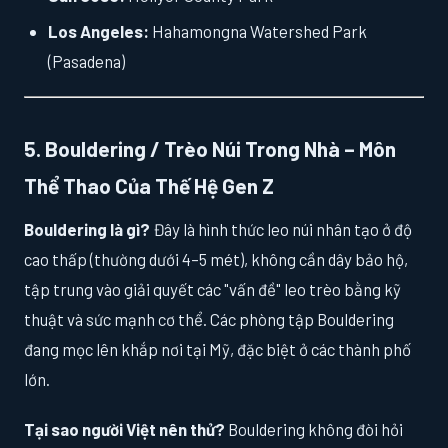
Los Angeles:
Hahamongna Watershed Park
(Pasadena)
5. Bouldering / Trèo Núi Trong Nhà – Môn
Thể Thao Của Thế Hệ Gen Z
Bouldering là gì?
Đây là hình thức leo núi nhân tạo ở độ
cao thấp (thường dưới 4–5 mét), không cần dây bảo hộ,
tập trung vào giải quyết các "vấn đề" leo trèo bằng kỹ
thuật và sức mạnh cơ thể. Các phòng tập Bouldering
đang mọc lên khắp nơi tại Mỹ, đặc biệt ở các thành phố
lớn.
Tại sao người Việt nên thử?
Bouldering không đòi hỏi