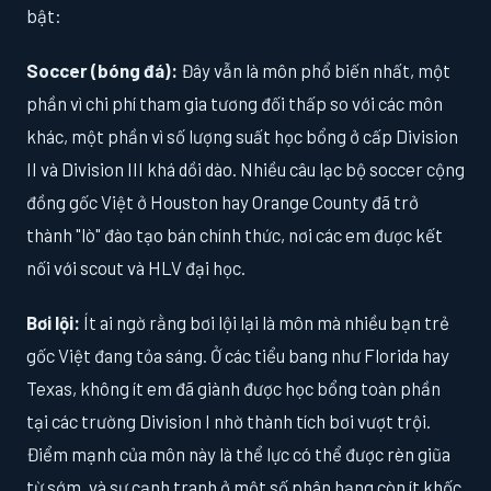
bật:
Soccer (bóng đá):
Đây vẫn là môn phổ biến nhất, một
phần vì chi phí tham gia tương đối thấp so với các môn
khác, một phần vì số lượng suất học bổng ở cấp Division
II và Division III khá dồi dào. Nhiều câu lạc bộ soccer cộng
đồng gốc Việt ở Houston hay Orange County đã trở
thành "lò" đào tạo bán chính thức, nơi các em được kết
nối với scout và HLV đại học.
Bơi lội:
Ít ai ngờ rằng bơi lội lại là môn mà nhiều bạn trẻ
gốc Việt đang tỏa sáng. Ở các tiểu bang như Florida hay
Texas, không ít em đã giành được học bổng toàn phần
tại các trường Division I nhờ thành tích bơi vượt trội.
Điểm mạnh của môn này là thể lực có thể được rèn giũa
từ sớm, và sự cạnh tranh ở một số phân hạng còn ít khốc