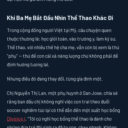
Khi Ba Mẹ Bắt Đầu Nhìn Thể Thao Khác Đi
Trong cộng đồng người Việt tại Mỹ, câu chuyện quen
thuộc thường là: học giỏi toán, vào trường y, làm kỹ sư.
Thể thao, với nhiều thế hệ cha mẹ, vẫn còn bị xem là thứ
"phụ" — thứ để con cái xả năng lượng chứ không phải để
định hướng tương lai.
Nhưng điều đó đang thay đổi, từng gia đình một.
Chị Nguyễn Thị Lan, một phụ huynh ở San Jose, chia sẻ
rằng ban đầu chị không nghĩ việc con trai theo đuổi
soccer nghiêm túc lại có thể dẫn đến một suất học bổng
Division I
. "Tôi cứ nghĩ học bổng thể thao là dành cho
những đứa trẻ Mỹ sinh ra đã to con, chạy nhanh. Không