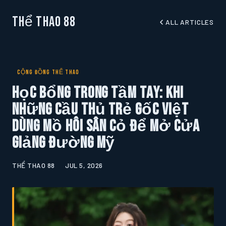
Thể Thao 88
ALL ARTICLES
CỘNG ĐỒNG THỂ THAO
Học Bổng Trong Tầm Tay: Khi
Những Cầu Thủ Trẻ Gốc Việt
Dùng Mồ Hôi Sân Cỏ Để Mở Cửa
Giảng Đường Mỹ
THỂ THAO 88
JUL 5, 2026